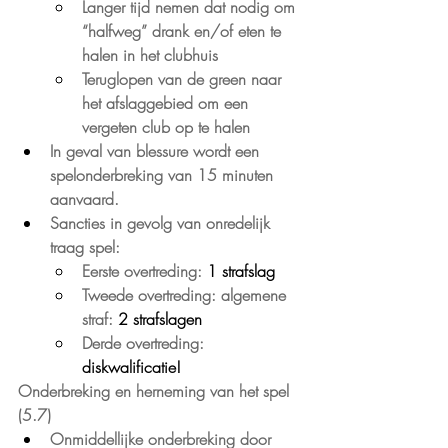
Langer tijd nemen dat nodig om 
“halfweg” drank en/of eten te 
halen in het clubhuis
Teruglopen van de green naar 
het afslaggebied om een 
vergeten club op te halen
In geval van blessure wordt een 
spelonderbreking van 15 minuten 
aanvaard.
Sancties in gevolg van onredelijk 
traag spel:
Eerste overtreding: 
1 strafslag
Tweede overtreding: algemene 
straf: 
2 strafslagen
Derde overtreding: 
diskwalificatie!
Onderbreking en herneming van het spel 
(5.7)
Onmiddellijke onderbreking door 