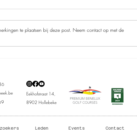
merkingen te plaatsen bij deze post. Neem contact op met de
Seni
Men Wisselbeker met Damme
& Oudenaarde
.36
beek.be
Eekhofstraat 14,
69
8902 Hollebeke
zoekers
Leden
Events
Contact