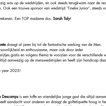
wezig was op de wedstrijden, en ook steeds terugkwam naar de rece
e. Ook een trouwe sponsor van wedstrijd 'Tineke Junior', steeds v
 rekenen. Een TOP madame dus. 
Sarah Taly
!
oete
 draagt al jaren bij tot de fantastische werking van de Men.
ersoonlijkheid en enthousiasme, maar ook door ieder
derijtjes gratis en volgens thema te voorzien voor de verschillende 
 altijd aanwezig op de menswedstrijden en heeft zijn handicap da
e year 2025!
n Descamps
 is een toffe en vriendelijke jonge gast die altijd aan
heeft aandacht voor anderen en draagt de golfetiquette hoog in h