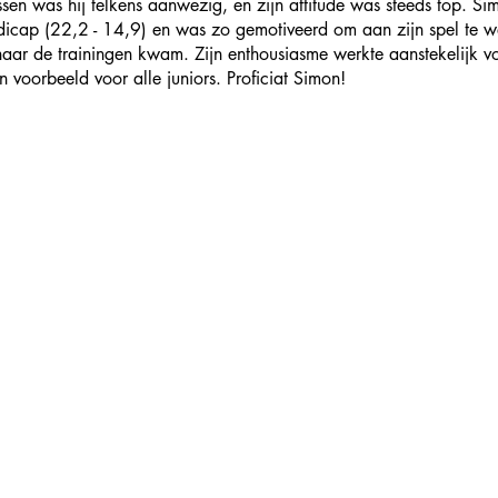
essen was hij telkens aanwezig, en zijn attitude was steeds top. S
ndicap (22,2 - 14,9) en was zo gemotiveerd om aan zijn spel te we
naar de trainingen kwam. Zijn enthousiasme werkte aanstekelijk v
en voorbeeld voor alle juniors. Proficiat Simon!