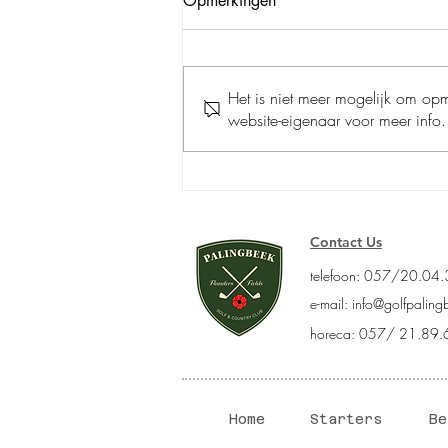
Opmerkingen
Het is niet meer mogelijk om op
Ladies Tweedaagse
website-eigenaar voor meer info.
Contact Us
telefoon: 057/20.04
e-mail:
info@golfpaling
horeca: 057/ 21.89.
Home
Starters
Be