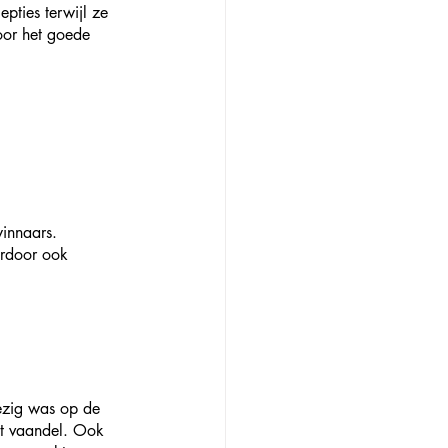
pties terwijl ze 
oor het goede 
winnaars.
ardoor ook 
wezig was op de 
et vaandel. Ook 