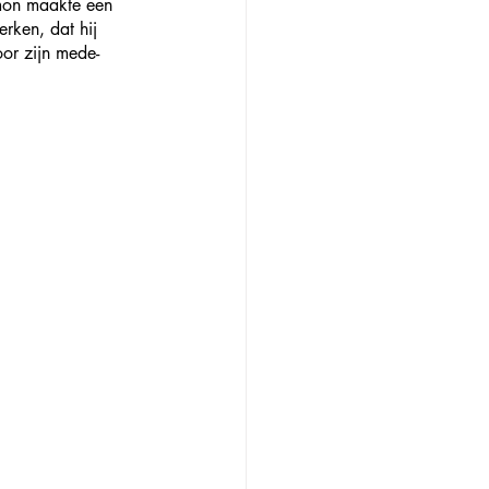
imon maakte een 
rken, dat hij 
oor zijn mede-