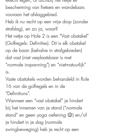
terecht tegen, of dichtbij het netje ter 
bescherming van fietsers en wandelaars 
vooraan het afslaggebied.
Heb ik nu recht op een vrije drop (zonder 
strafslag), en zo ja, waar?
Het netje op Hole 2 is een “Vast obstakel” 
(Golfregels: Definities). Dit is elk obstakel 
op de baan (behalve in strafgebieden) 
dat vast (niet verplaatsbaar is met 
“normale inspanning”) en “niet-natuurlijk” 
is.
Vaste obstakels worden behandeld in Rule 
16 van de golfregels en in de 
“Definitions”.
Wanneer een “vast obstakel” je hindert 
bij het innemen van je stand (“normale 
stand” en geen yoga oefening 😉) en/of 
je hindert in je slag (normale 
swingbeweging) heb je recht op een 