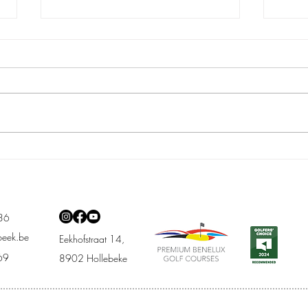
Seni
Men Wisselbeker met Damme
& Oudenaarde
.36
beek.be
Eekhofstraat 14,
69
8902 Hollebeke