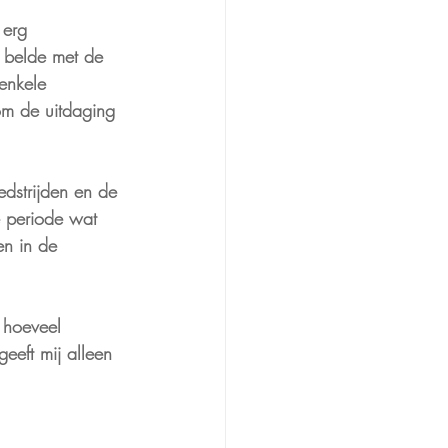
 erg 
j belde met de 
enkele 
om de uitdaging 
edstrijden en de 
e periode wat 
en in de 
 hoeveel 
eft mij alleen 