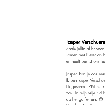
Jasper Verschuer
Zoals jullie al hebb
samen met Pieter-Jan 
en heeft beslist ons t
Jasper, kan je ons eens
Ik ben Jasper Verschu
Hogeschool VIVES. Ik 
zak. In mijn vrije ti
op het golfterrein. 😊