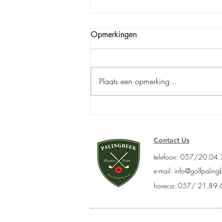
Opmerkingen
Plaats een opmerking...
Ladies Tweedaagse
Contact Us
telefoon: 057/20.04
e-mail:
info@golfpaling
horeca: 057/ 21.89.