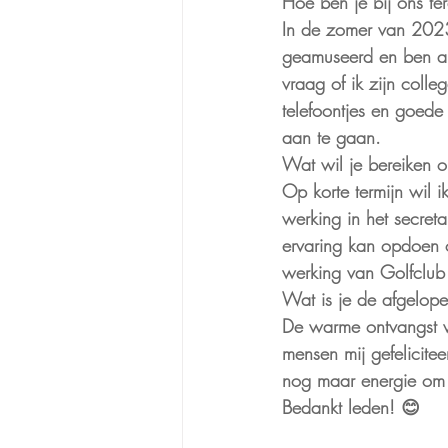
Hoe ben je bij ons t
In de zomer van 2023 
geamuseerd en ben alt
vraag of ik zijn coll
telefoontjes en goede
aan te gaan.
Wat wil je bereiken o
Op korte termijn wil 
werking in het secret
ervaring kan opdoen o
werking van Golfclub
Wat is je de afgelop
De warme ontvangst va
mensen mij gefelicite
nog maar energie om a
Bedankt leden! 😊