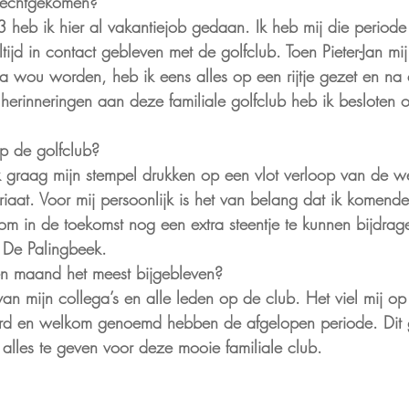
erechtgekomen?
heb ik hier al vakantiejob gedaan. Ik heb mij die periode
ijd in contact gebleven met de golfclub. Toen Pieter-Jan mi
ega wou worden, heb ik eens alles op een rijtje gezet en na 
 herinneringen aan deze familiale golfclub heb ik besloten 
p de golfclub?
ik graag mijn stempel drukken op een vlot verloop van de w
ariaat. Voor mij persoonlijk is het van belang dat ik komend
m in de toekomst nog een extra steentje te kunnen bijdrag
 De Palingbeek.
en maand het meest bijgebleven?
n mijn collega’s en alle leden op de club. Het viel mij op
erd en welkom genoemd hebben de afgelopen periode. Dit ge
lles te geven voor deze mooie familiale club.