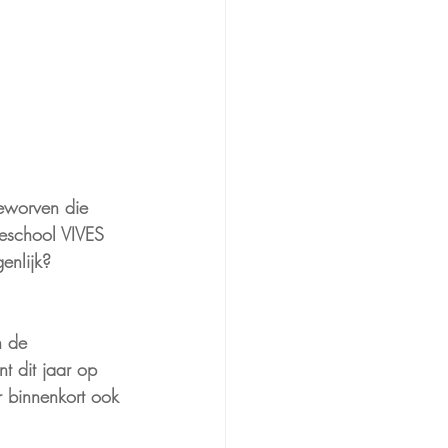
eworven die 
geschool VIVES 
enlijk?
n de 
t dit jaar op 
r binnenkort ook 