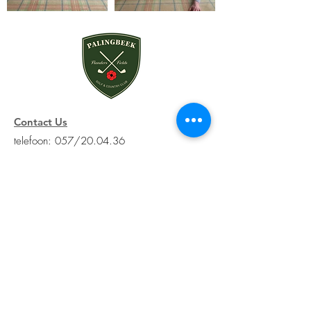
Contact Us
telefoon: 057/20.04.36
e-mail:
info@golfpalingbeek.be
horeca: 057/ 21.89.69
Eekhofstraat 14, 8902 Hollebeke